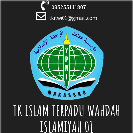
Skip
085255111807
to
content
tkitwi01@gmail.com
TK ISLAM TERPADU WAHDAH
ISLAMIYAH 01