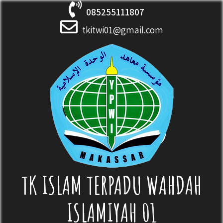
Skip
085255111807
to
content
tkitwi01@gmail.com
TK ISLAM TERPADU WAHDAH
ISLAMIYAH 01