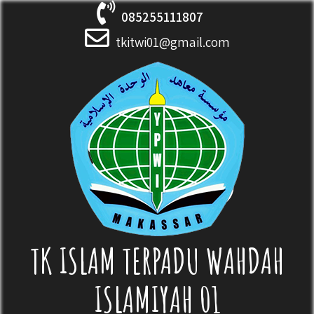
Skip
085255111807
to
content
tkitwi01@gmail.com
TK ISLAM TERPADU WAHDAH
ISLAMIYAH 01