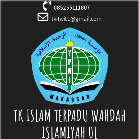
Skip
085255111807
to
content
tkitwi01@gmail.com
TK ISLAM TERPADU WAHDAH
ISLAMIYAH 01