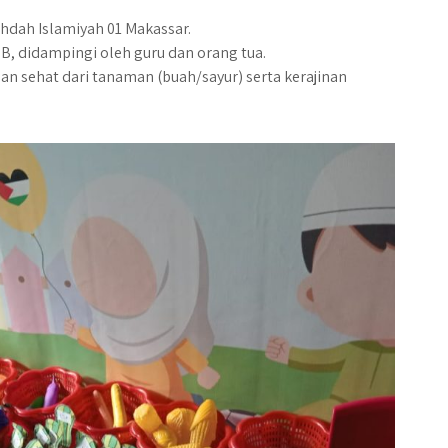
hdah Islamiyah 01 Makassar.
 B, didampingi oleh guru dan orang tua.
n sehat dari tanaman (buah/sayur) serta kerajinan