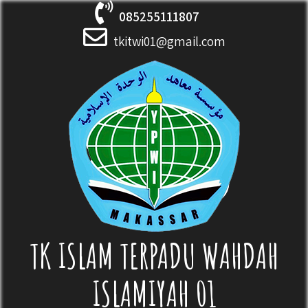
Skip
085255111807
to
content
tkitwi01@gmail.com
TK ISLAM TERPADU WAHDAH
ISLAMIYAH 01