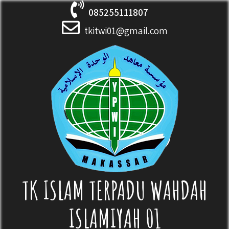
Skip
085255111807
to
content
tkitwi01@gmail.com
TK ISLAM TERPADU WAHDAH
ISLAMIYAH 01