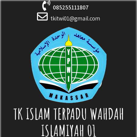
Skip
085255111807
to
content
tkitwi01@gmail.com
TK ISLAM TERPADU WAHDAH
ISLAMIYAH 01