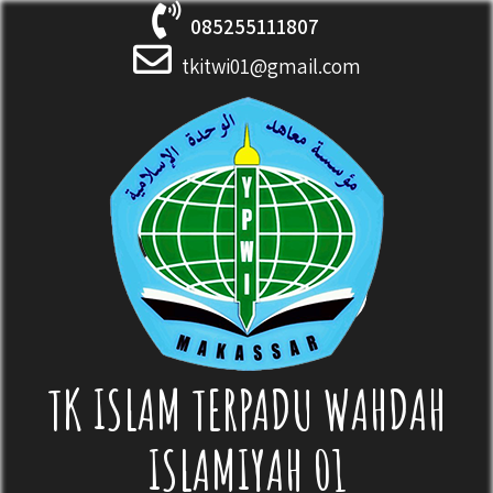
Skip
085255111807
to
content
tkitwi01@gmail.com
TK ISLAM TERPADU WAHDAH
ISLAMIYAH 01