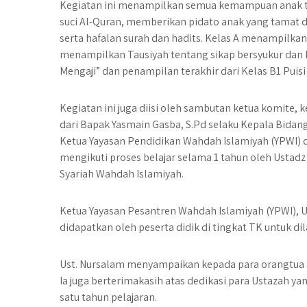
Kegiatan ini menampilkan semua kemampuan anak ti
suci Al-Quran, memberikan pidato anak yang tamat da
serta hafalan surah dan hadits. Kelas A menampilka
menampilkan Tausiyah tentang sikap bersyukur dan 
Mengaji” dan penampilan terakhir dari Kelas B1 Puisi
Kegiatan ini juga diisi oleh sambutan ketua komite, 
dari Bapak Yasmain Gasba, S.Pd selaku Kepala Bidang
Ketua Yayasan Pendidikan Wahdah Islamiyah (YPWI) 
mengikuti proses belajar selama 1 tahun oleh Ustad
Syariah Wahdah Islamiyah.
Ketua Yayasan Pesantren Wahdah Islamiyah (YPWI), Us
didapatkan oleh peserta didik di tingkat TK untuk dil
Ust. Nursalam menyampaikan kepada para orangtua 
Ia juga berterimakasih atas dedikasi para Ustazah 
satu tahun pelajaran.