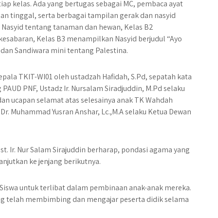
ap kelas. Ada yang bertugas sebagai MC, pembaca ayat
n tinggal, serta berbagai tampilan gerak dan nasyid
n Nasyid tentang tanaman dan hewan, Kelas B2
kesabaran, Kelas B3 menampilkan Nasyid berjudul “Ayo
 dan Sandiwara mini tentang Palestina.
kepala TKIT-WI01 oleh ustadzah Hafidah, S.Pd, sepatah kata
 PAUD PNF, Ustadz Ir. Nursalam Siradjuddin, M.Pd selaku
dan ucapan selamat atas selesainya anak TK Wahdah
z Dr. Muhammad Yusran Anshar, Lc.,M.A selaku Ketua Dewan
t. Ir. Nur Salam Sirajuddin berharap, pondasi agama yang
anjutkan ke jenjang berikutnya.
Siswa untuk terlibat dalam pembinaan anak-anak mereka.
yang telah membimbing dan mengajar peserta didik selama