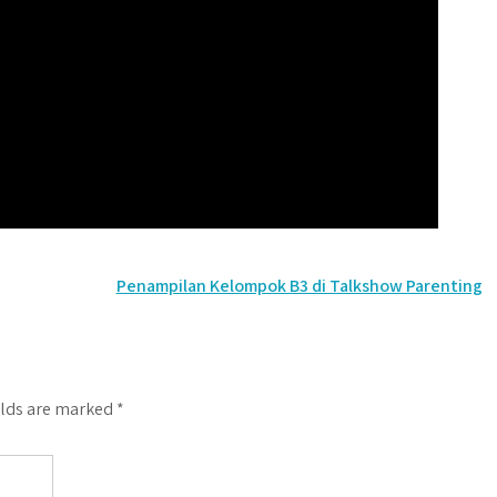
Penampilan Kelompok B3 di Talkshow Parenting
elds are marked
*