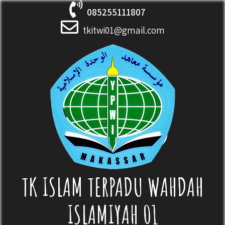
Skip
085255111807
to
content
tkitwi01@gmail.com
TK ISLAM TERPADU WAHDAH
ISLAMIYAH 01