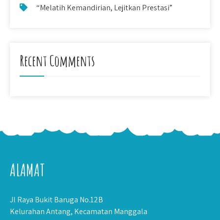
“Melatih Kemandirian, Lejitkan Prestasi”
Recent Comments
ALAMAT
Jl Raya Bukit Baruga No.12B
Kelurahan Antang, Kecamatan Manggala