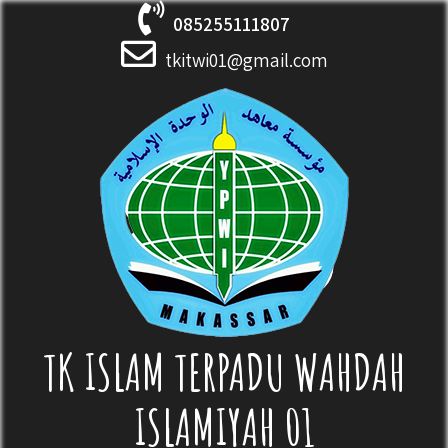
Skip
085255111807
to
content
tkitwi01@gmail.com
TK ISLAM TERPADU WAHDAH
ISLAMIYAH 01