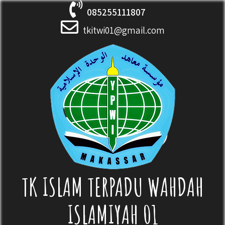
Skip
085255111807
to
content
tkitwi01@gmail.com
TK ISLAM TERPADU WAHDAH
ISLAMIYAH 01