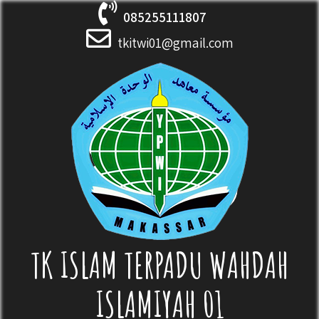
Skip
085255111807
to
content
tkitwi01@gmail.com
TK ISLAM TERPADU WAHDAH
ISLAMIYAH 01