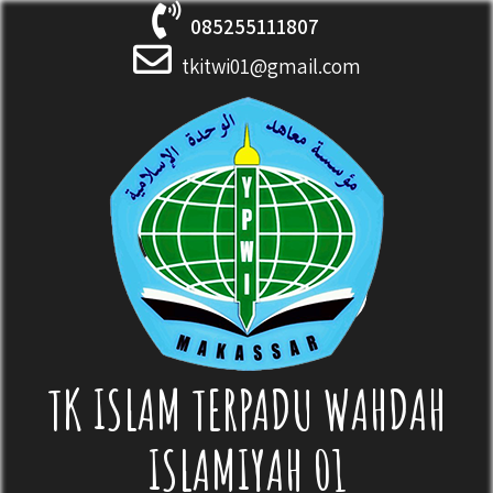
Skip
085255111807
to
content
tkitwi01@gmail.com
TK ISLAM TERPADU WAHDAH
ISLAMIYAH 01