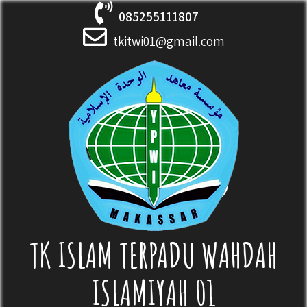
Skip
085255111807
to
content
tkitwi01@gmail.com
TK ISLAM TERPADU WAHDAH
ISLAMIYAH 01