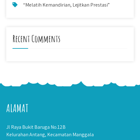
“Melatih Kemandirian, Lejitkan Prestasi”
Recent Comments
ALAMAT
Jl Raya Bukit Baruga No.12B
Kelurahan Antang, Kecamatan Manggala