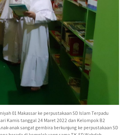
iyah 01 Makassar ke perpustakaan SD Islam Terpadu
hari Kamis tanggal 24 Maret 2022 dan Kelompok B2
 Anak-anak sangat gembira berkunjung ke perpustakaan SD
arena berada di komplek yang sama TK-SD Wahdah