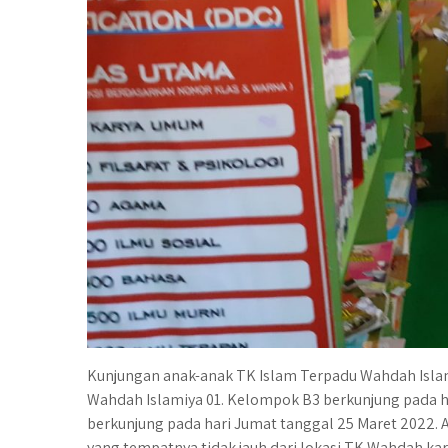
Kunjungan anak-anak TK Islam Terpadu Wahdah Islam
Wahdah Islamiya 01. Kelompok B3 berkunjung pada 
berkunjung pada hari Jumat tanggal 25 Maret 2022.
yang tempatnya tidak jauh dari lokasi TK Wahdah k