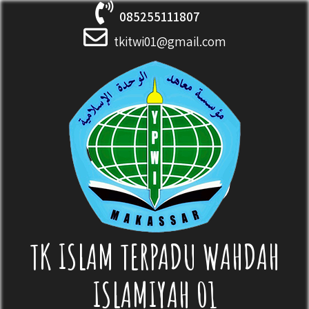
Skip
085255111807
to
content
tkitwi01@gmail.com
TK ISLAM TERPADU WAHDAH
ISLAMIYAH 01