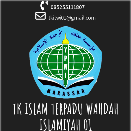
Skip
085255111807
to
content
tkitwi01@gmail.com
TK ISLAM TERPADU WAHDAH
ISLAMIYAH 01