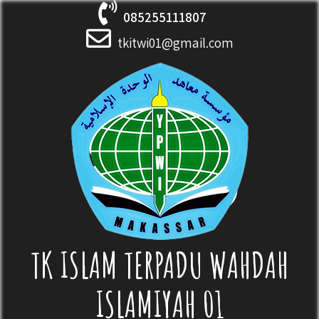
Skip
085255111807
to
content
tkitwi01@gmail.com
TK ISLAM TERPADU WAHDAH
ISLAMIYAH 01